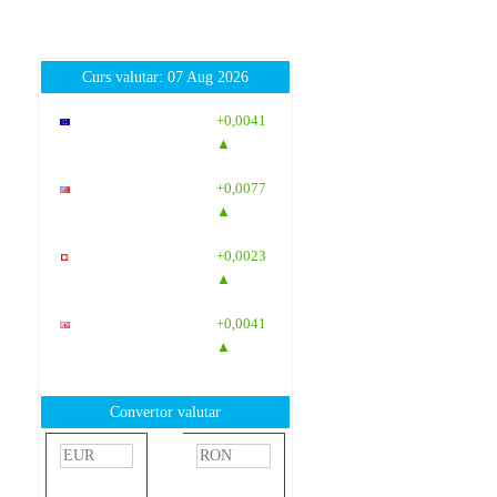
Curs valutar: 07 Aug 2026
EUR
: 5,2554
+0,0041
RON
▲
USD
: 4,5584
+0,0077
RON
▲
CHF
: 5,6244
+0,0023
RON
▲
GBP
: 6,1277
+0,0041
RON
▲
Convertor valutar
»