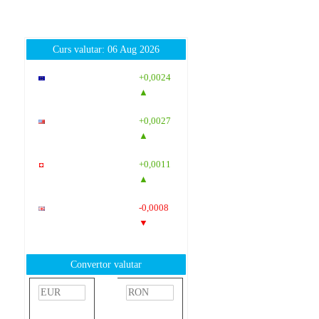
Curs valutar: 06 Aug 2026
EUR
: 5,2513
+0,0024
RON
▲
USD
: 4,5507
+0,0027
RON
▲
CHF
: 5,6221
+0,0011
RON
▲
GBP
: 6,1236
-0,0008
RON
▼
Convertor valutar
»