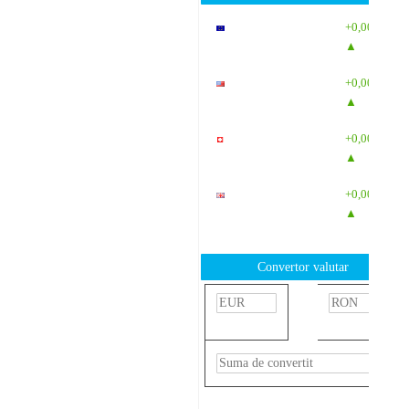
EUR
: 5,2554
+0,0041
RON
▲
USD
: 4,5584
+0,0077
RON
▲
CHF
: 5,6244
+0,0023
RON
▲
GBP
: 6,1277
+0,0041
RON
▲
Convertor valutar
»
Rezultat:
-