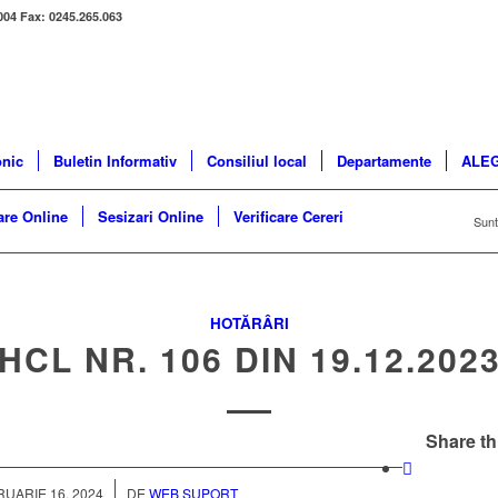
004 Fax: 0245.265.063
onic
Buletin Informativ
Consiliul local
Departamente
ALEG
re Online
Sesizari Online
Verificare Cereri
Sunte
HOTĂRÂRI
HCL NR. 106 DIN 19.12.202
Share th
/
UARIE 16, 2024
DE
WEB SUPORT