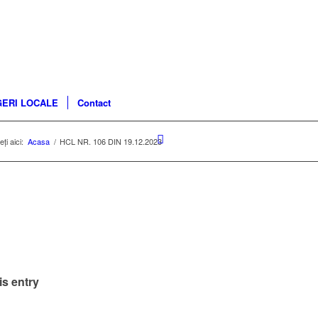
ERI LOCALE
Contact
ți aici:
Acasa
/
HCL NR. 106 DIN 19.12.2023
3
is entry