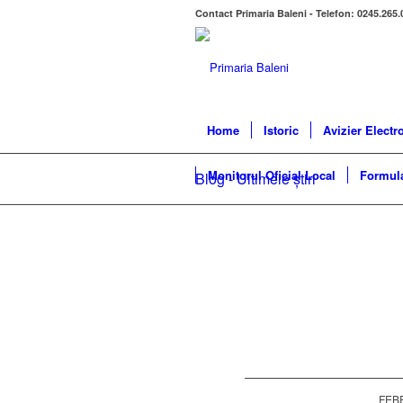
Contact Primaria Baleni - Telefon: 0245.265.
Home
Istoric
Avizier Electr
Monitorul Oficial Local
Formula
Blog - Ultimele știri
FEBR