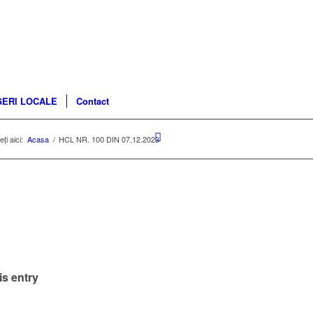
ERI LOCALE
Contact
ți aici:
Acasa
/
HCL NR. 100 DIN 07.12.2023
3
is entry