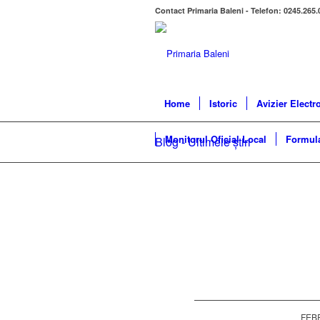
Contact Primaria Baleni - Telefon: 0245.265.
Home
Istoric
Avizier Electr
Monitorul Oficial Local
Formula
Blog - Ultimele știri
FEBR