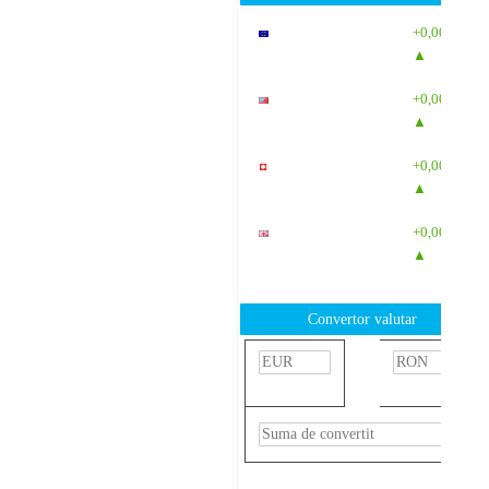
EUR
: 5,2554
+0,0041
RON
▲
USD
: 4,5584
+0,0077
RON
▲
CHF
: 5,6244
+0,0023
RON
▲
GBP
: 6,1277
+0,0041
RON
▲
Convertor valutar
»
Rezultat:
-