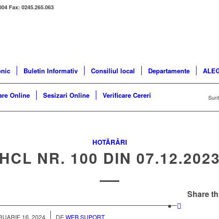
004 Fax: 0245.265.063
onic
Buletin Informativ
Consiliul local
Departamente
ALEG
re Online
Sesizari Online
Verificare Cereri
Sunte
HOTĂRÂRI
HCL NR. 100 DIN 07.12.202
Share th
/
UARIE 16, 2024
DE
WEB SUPORT