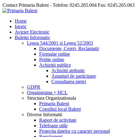
Contact Primaria Baleni - Telefon: 0245.265.004 Fax: 0245.265.063
Home
Istoric
Avizier Electronic
Buletin Informativ
Legea 544/2001 si Legea 52/2003
Documente, Cereri, Reclamatii
Formular online
Petitie online
Achizitii publice
Achizitii atribuite
Anunturi de participare
Consultarea pietei
GDPR
Organigrama + HCL
Structura Organizationala
Primaria Baleni
Consiliul local Baleni
Diverse Informatii
Raport de activitate
Telefoane utile
Protectia datelor cu caracter personal
Regulament