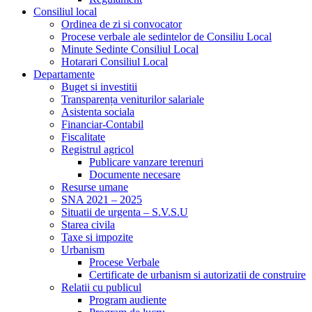
Consiliul local
Ordinea de zi si convocator
Procese verbale ale sedintelor de Consiliu Local
Minute Sedinte Consiliul Local
Hotarari Consiliul Local
Departamente
Buget si investitii
Transparența veniturilor salariale
Asistenta sociala
Financiar-Contabil
Fiscalitate
Registrul agricol
Publicare vanzare terenuri
Documente necesare
Resurse umane
SNA 2021 – 2025
Situatii de urgenta – S.V.S.U
Starea civila
Taxe si impozite
Urbanism
Procese Verbale
Certificate de urbanism si autorizatii de construire
Relatii cu publicul
Program audiente