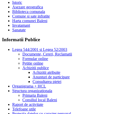
Istoric
Asezare geografica
Biblioteca comunala
Comune si sate infratite
Harta comunei Baleni
Invatamant
Sanatate
Informatii Publice
Legea 544/2001 si Legea 52/2003
Documente, Cereri, Reclamatii
Formular online
Petitie online
Achizitii publice
Achizitii atribuite
Anunturi de participare
Consultarea pietei
Organigrama + HCL
Structura organizationala
Primaria Baleni
Consiliul local Baleni
Raport de activitate
Telefoane utile
Protectia datelor cu caracter personal