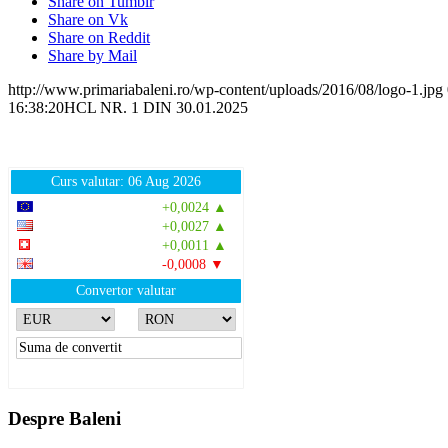
Share on Tumblr
Share on Vk
Share on Reddit
Share by Mail
http://www.primariabaleni.ro/wp-content/uploads/2016/08/logo-1.jpg
16:38:20
HCL NR. 1 DIN 30.01.2025
Curs valutar: 06 Aug 2026
EUR
: 5,2513 RON
+0,0024 ▲
USD
: 4,5507 RON
+0,0027 ▲
CHF
: 5,6221 RON
+0,0011 ▲
GBP
: 6,1236 RON
-0,0008 ▼
Convertor valutar
»
Rezultat:
-
Despre Baleni